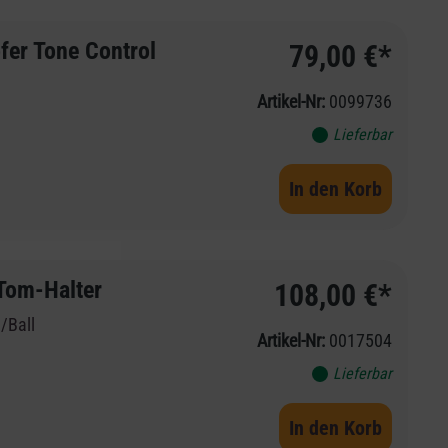
er Tone Control
79,00 €*
Artikel-Nr:
0099736
Lieferbar
In den Korb
eystone Tom-Halter
108,00 €*
/Ball
Artikel-Nr:
0017504
Lieferbar
In den Korb