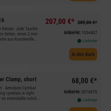
16
207,00 €*
289,00 €*
re Reisen. Jede Tasche
Artikel-Nr:
1034407
len Seiten, einen 2 mm
eite aus Kunstwolle
Lieferbar
s hochdichter gewebter
d Gummigriff.
In den Korb
er Clamp, short
68,00 €*
ort Aerodyne Cymbal
Artikel-Nr:
0016970
cing cymbals in tight
 an extendable solution
Lieferbar