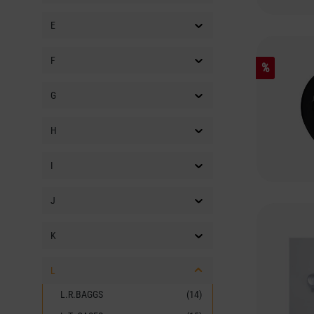
E
F
%
G
H
I
J
K
L
L.R.BAGGS
(14)