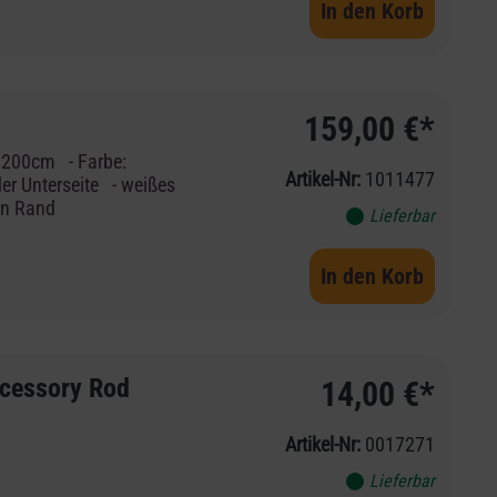
In den Korb
159,00 €*
x200cm - Farbe:
Artikel-Nr:
1011477
er Unterseite - weißes
en Rand
Lieferbar
In den Korb
cessory Rod
14,00 €*
Artikel-Nr:
0017271
Lieferbar