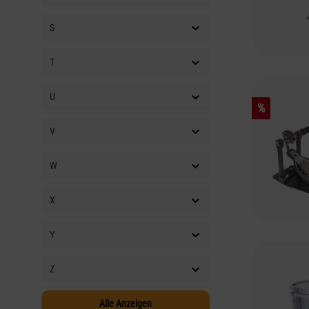
LENZNER
(9)
S
LEUVERLAG
(4)
LEVANTE
(18)
T
LEWITT
(11)
U
LINE6
(47)
%
LM
(8)
V
LOCK-IT
(38)
LOOG
(56)
W
LOUNSBERRY PEDALS
(15)
X
LOXX BOX MUSIC
(14)
LUDWIG
(38)
Y
LUNA GUITARS
(12)
Z
LUTHIER
(19)
Alle Anzeigen