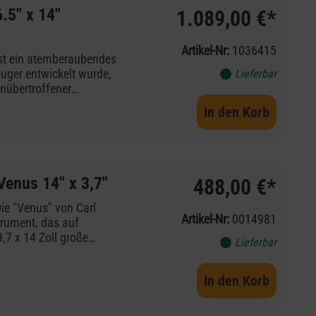
h sowohl als Ersatzteil
.5" x 14"
1.089,00 €*
serve für den Proberaum
Artikel-Nr:
1036415
st ein atemberaubendes
euger entwickelt wurde,
Lieferbar
ck *
unübertroffener
 PLH1179
ten, resonanten
In den Korb
erhardware kombiniert
 mit moderner
ür die Bühne oder das
l optisch als auch
enus 14" x 3,7"
488,00 €*
 Throw-off- P35AC
Die "Venus" von Carl
Artikel-Nr:
0014981
-Cast Hoops and Tube
trument, das auf
d Hardware
,7 x 14 Zoll große
Lieferbar
rün lackiert und bietet
gstangen und den
In den Korb
t. Artikeldetails -
Snare 14" x 3,7" -
 lackiert - besticht