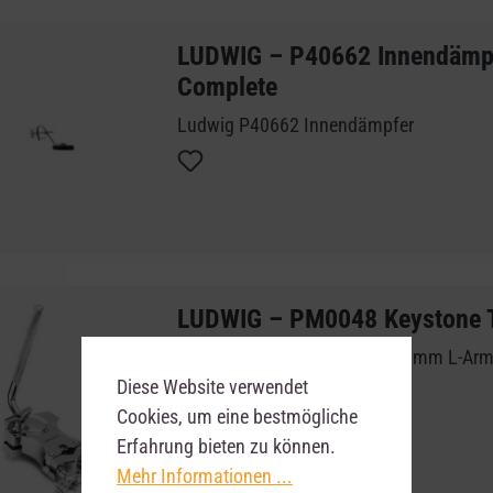
durch Lautstärke und Klarheit
LUDWIG – P40662 Innendämpf
Complete
Ludwig P40662 Innendämpfer
LUDWIG – PM0048 K
- Atlas Serie- Tomhalter mit 12 mm L-Arm
Diese Website verwendet
Cookies, um eine bestmögliche
Erfahrung bieten zu können.
Mehr Informationen ...