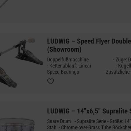
LUDWIG – Speed Flyer Double
(Showroom)
Doppelfußmaschine - Züge: Doppelkette
- Kettenablauf: Linear - Kugellager: Anti-Slip Cam
Speed Bearings - Zusätzliche Befestigung: Spur-Lock
Heel Anchor - Kardanwelle: Aircraft Aluminium
Connector Shaft - Bodenplatte - Filz
Beater - Material: Stahl, Zinkdruckguss, Aluminium
matt - Lieferumfang: Case
Showroom-Modelle: Unsere Showroom-Mo
neuwertige Produkte, die ausschließlich
LUDWIG – 14"x6,5" Supralite 
genutzt wurden und können leichte Geb
aufweisen. Vor dem Versand werden alle
Snare Drum - Supralite Serie - Größe: 14"
geprüft und kommen mit voller Garantie.
Stahl - Chrome-over-Brass Tube Böckchen 