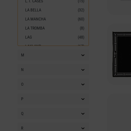
L.T. CASES
(15)
LA BELLA
(32)
LA MANCHA
(60)
LA TROMBA
(8)
LAG
(48)
LAKLAND
(67)
M
LANIKAI
(6)
LAPELLA
(10)
N
LATIN PERCUSSION
(84)
LD SYSTEMS
(280)
O
LEE
(21)
P
LEE OSKAR
(13)
LEFIMA
(11)
Q
LEGATOR
(21)
LEHLE
(15)
R