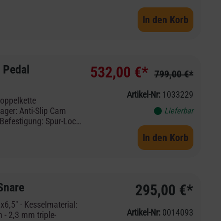
In den Korb
 Pedal
532,00 €*
799,00 €*
Artikel-Nr:
1033229
Lieferbar
In den Korb
delle sind nahezu
 zu Vorführzwecken
Snare
295,00 €*
rauchsspuren
 Produkte gründlich
x6,5" - Kesselmaterial:
Artikel-Nr:
0014093
 Zusätzlich durchlaufen
- 2,3 mm triple-