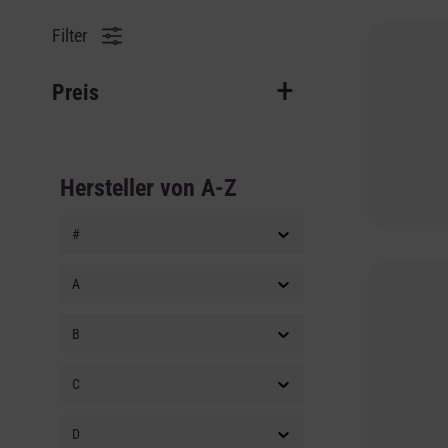
Filter
Preis
Hersteller von A-Z
#
A
B
C
D