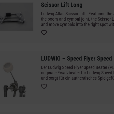
Scissor Lift Long
Ludwig Atlas Scissor Lift Featuring the A
the boom and cymbal joint, the Scissor Li
and move cymbals into the right spot wit
Available in Long (dual 8",) and Short (d
Scissor Lift simplifies drum set ups, har
up/tear-down time by eliminating the nee
in multi-cymbal set ups.
LUDWIG – Speed Flyer Speed 
Der Ludwig Speed Flyer Speed Beater (PL
originale Ersatzbeater für Ludwig Speed
und sorgt für ein authentisches Spielgef
ausgewogenen, druckvollen Bassdrum-S
Filzkopf erzeugt einen warmen Attack mi
und eignet sich für eine Vielzahl von Mu
über Rock bis hin zu Metal. ([ludwig-drums.eu][1]
originalen Konstruktion passt der Speed 
Ludwig Speed Flyer Pedalen und lässt si