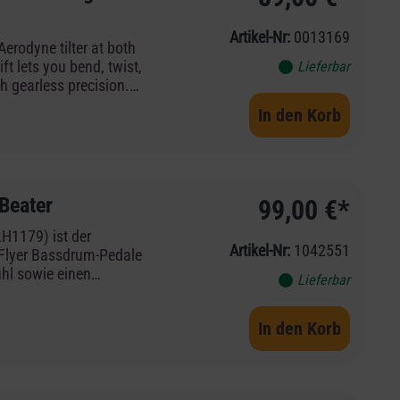
Artikel-Nr:
0013169
erodyne tilter at both
ft lets you bend, twist,
Lieferbar
h gearless precision.
ual 5",) models, the
In den Korb
dware cartage, and set-
d for additional stands
Beater
99,00 €*
H1179) ist der
Artikel-Nr:
1042551
 Flyer Bassdrum-Pedale
ühl sowie einen
Lieferbar
ound. Der hochwertige
t definiertem Anschlag
In den Korb
sikstilen – von Jazz
) Dank seiner
Beater perfekt zu den
ch schnell und