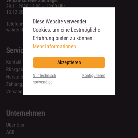
Verkaufsoffene Sonntage:
29.11.2026 12:00 – 18:00 Uhr
13.12.2026 12:00 – 18:00 Uhr
Diese Website verwendet
Telefonische Anfragen sind ausschließlich
Cookies, um eine bestmögliche
während unserer Geschäftszeiten möglich.
Erfahrung bieten zu können.
Mehr Informationen ...
Service
Kontakt
Akzeptieren
Rückgabe & Reklamation
Nur technisch
Konfigurieren
Hersteller
notwendige
Zahlungsarten
Versandkosten und Lieferzeiten
Unternehmen
Über Uns
AGB