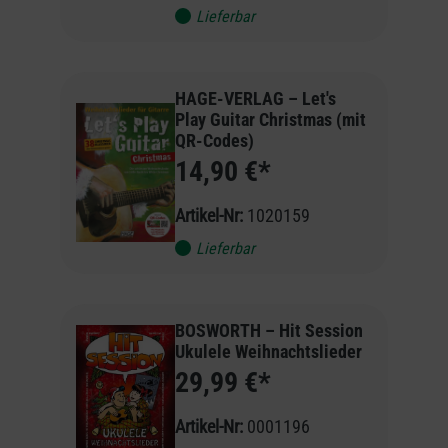
Lieferbar
HAGE-VERLAG – Let's
Play Guitar Christmas (mit
QR-Codes)
14,90 €*
Artikel-Nr:
1020159
Lieferbar
BOSWORTH – Hit Session
Ukulele Weihnachtslieder
29,99 €*
Artikel-Nr:
0001196