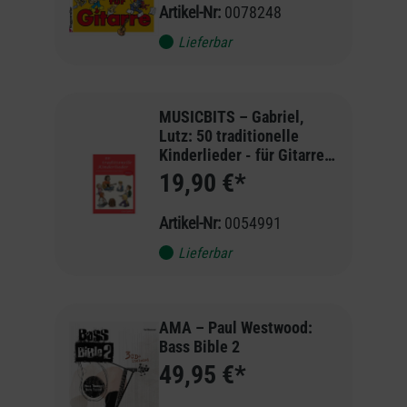
Artikel-Nr:
0078248
Lieferbar
MUSICBITS – Gabriel,
Lutz: 50 traditionelle
Kinderlieder - für Gitarre
und Begleitinstrumente in
19,90 €*
mehreren Ton
Artikel-Nr:
0054991
Lieferbar
AMA – Paul Westwood:
Bass Bible 2
49,95 €*