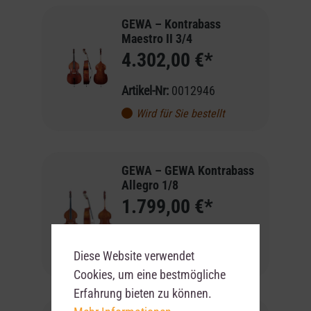
GEWA – Kontrabass
Maestro II 3/4
4.302,00 €*
Artikel-Nr:
0012946
Wird für Sie bestellt
GEWA – GEWA Kontrabass
Allegro 1/8
1.799,00 €*
Artikel-Nr:
0029395
Diese Website verwendet
Wird für Sie bestellt
Cookies, um eine bestmögliche
Erfahrung bieten zu können.