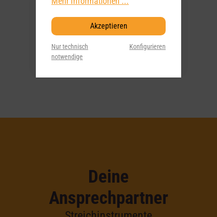
Mehr Informationen ...
GEWA – GEWA Kontrabass
Allegro 1/2
Akzeptieren
1.799,00 €*
Nur technisch
Konfigurieren
Artikel-Nr:
0029393
notwendige
Wird für Sie bestellt
Deine
Ansprechpartner
Streichinstrumente