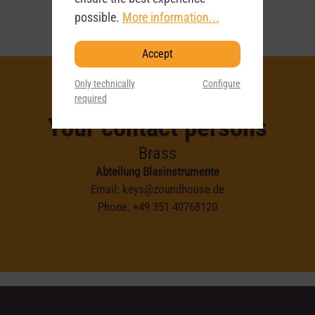
possible.
More information...
Accept
Only technically
Configure
required
Your contact persons
Brass
Abteilung Blasinstrumente
Email:
keys@zoundhouse.de
Phone:
+49 351 40768120