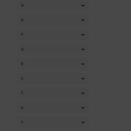
N
O
P
Q
R
S
T
U
V