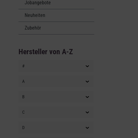
Jobangebote
Neuheiten
Zubehör
Hersteller von A-Z
#
A
B
C
D