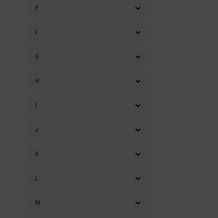
E
F
G
H
I
J
K
L
M