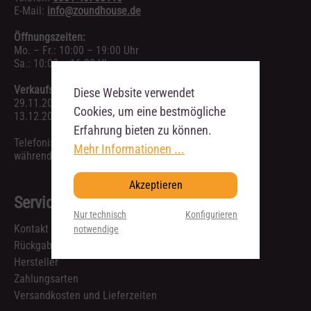
E-Mail:
info@zoundhouse.de
Öffnungszeiten:
Mo. – Fr.: 10:00 – 19:00 Uhr
Sa.: 10:00 – 16:00 Uhr
Verkaufsoffene Sonntage:
Diese Website verwendet
29.11.2026 12:00 – 18:00 Uhr
Cookies, um eine bestmögliche
13.12.2026 12:00 – 18:00 Uhr
Erfahrung bieten zu können.
Telefonische Anfragen sind ausschließlich
Mehr Informationen ...
während unserer Geschäftszeiten möglich.
Akzeptieren
Service
Nur technisch
Konfigurieren
Kontakt
notwendige
Rückgabe & Reklamation
Hersteller
Zahlungsarten
Versandkosten und Lieferzeiten