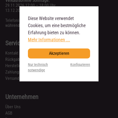
Verkaufsoffene Sonntage:
29.11.2026 12:00 – 18:00 Uhr
13.12.2026 12:00 – 18:00 Uhr
Diese Website verwendet
Telefonische Anfragen sind ausschließlich
Cookies, um eine bestmögliche
während unserer Geschäftszeiten möglich.
Erfahrung bieten zu können.
Mehr Informationen ...
Service
Kontakt
Akzeptieren
Rückgabe & Reklamation
Nur technisch
Konfigurieren
Hersteller
notwendige
Zahlungsarten
Versandkosten und Lieferzeiten
Unternehmen
Über Uns
AGB