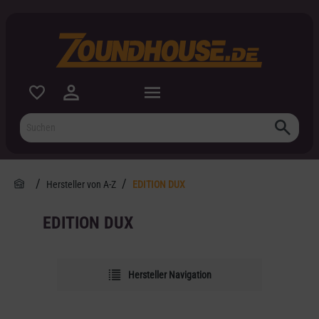
inhalt springen
Hersteller von A-Z
EDITION DUX
EDITION DUX
Hersteller Navigation