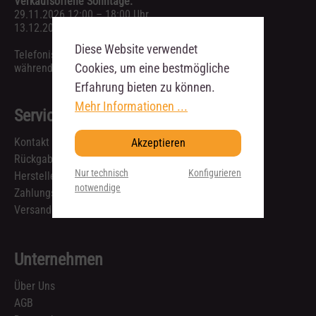
Verkaufsoffene Sonntage:
29.11.2026 12:00 – 18:00 Uhr
13.12.2026 12:00 – 18:00 Uhr
Diese Website verwendet
Telefonische Anfragen sind ausschließlich
Cookies, um eine bestmögliche
während unserer Geschäftszeiten möglich.
Erfahrung bieten zu können.
Mehr Informationen ...
Service
Kontakt
Akzeptieren
Rückgabe & Reklamation
Nur technisch
Konfigurieren
Hersteller
notwendige
Zahlungsarten
Versandkosten und Lieferzeiten
Unternehmen
Über Uns
AGB