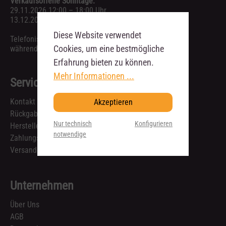
Verkaufsoffene Sonntage:
29.11.2026 12:00 – 18:00 Uhr
13.12.2026 12:00 – 18:00 Uhr
Diese Website verwendet
Telefonische Anfragen sind ausschließlich
Cookies, um eine bestmögliche
während unserer Geschäftszeiten möglich.
Erfahrung bieten zu können.
Mehr Informationen ...
Service
Kontakt
Akzeptieren
Rückgabe & Reklamation
Nur technisch
Konfigurieren
Hersteller
notwendige
Zahlungsarten
Versandkosten und Lieferzeiten
Unternehmen
Über Uns
AGB