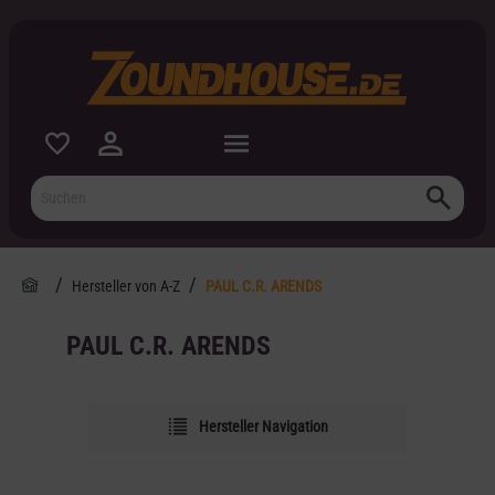
inhalt springen
Hersteller von A-Z
PAUL C.R. ARENDS
PAUL C.R. ARENDS
Hersteller Navigation