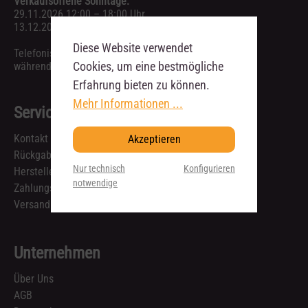
Verkaufsoffene Sonntage:
29.11.2026 12:00 – 18:00 Uhr
13.12.2026 12:00 – 18:00 Uhr
Diese Website verwendet
Telefonische Anfragen sind ausschließlich
Cookies, um eine bestmögliche
während unserer Geschäftszeiten möglich.
Erfahrung bieten zu können.
Mehr Informationen ...
Service
Kontakt
Akzeptieren
Rückgabe & Reklamation
Nur technisch
Konfigurieren
Hersteller
notwendige
Zahlungsarten
Versandkosten und Lieferzeiten
Unternehmen
Über Uns
AGB