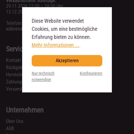
Verkaufsoffene Sonntage:
29.11.2026 12:00 – 18:00 Uhr
13.12.2026 12:00 – 18:00 Uhr
Diese Website verwendet
Telefonische Anfragen sind ausschließlich
Cookies, um eine bestmögliche
während unserer Geschäftszeiten möglich.
Erfahrung bieten zu können.
Mehr Informationen ...
Service
Kontakt
Akzeptieren
Rückgabe & Reklamation
Nur technisch
Konfigurieren
Hersteller
notwendige
Zahlungsarten
Versandkosten und Lieferzeiten
Unternehmen
Über Uns
AGB