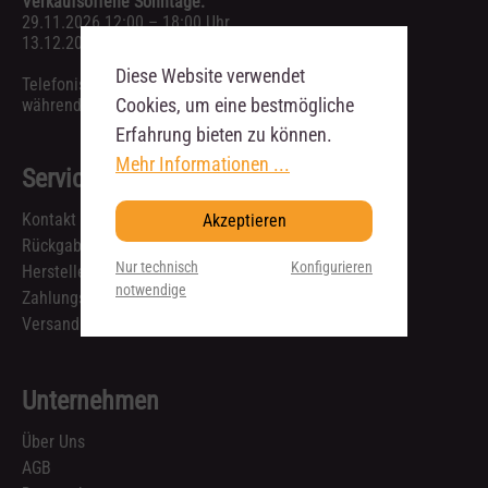
Verkaufsoffene Sonntage:
29.11.2026 12:00 – 18:00 Uhr
13.12.2026 12:00 – 18:00 Uhr
Diese Website verwendet
Telefonische Anfragen sind ausschließlich
Cookies, um eine bestmögliche
während unserer Geschäftszeiten möglich.
Erfahrung bieten zu können.
Mehr Informationen ...
Service
Kontakt
Akzeptieren
Rückgabe & Reklamation
Nur technisch
Konfigurieren
Hersteller
notwendige
Zahlungsarten
Versandkosten und Lieferzeiten
Unternehmen
Über Uns
AGB