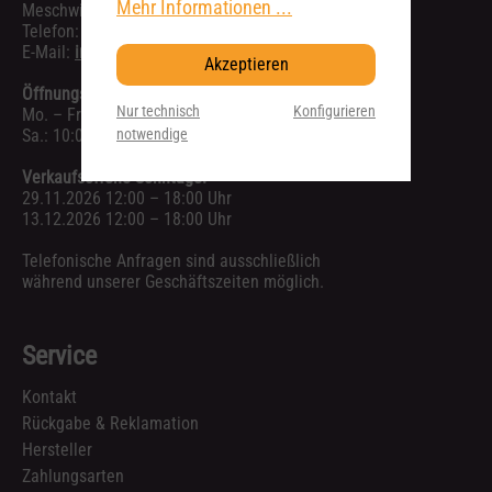
Mehr Informationen ...
Meschwitzstr. 6, 01099 Dresden
Telefon:
0351 40768110
E-Mail:
info@zoundhouse.de
Akzeptieren
Öffnungszeiten:
Nur technisch
Konfigurieren
Mo. – Fr.: 10:00 – 19:00 Uhr
notwendige
Sa.: 10:00 – 16:00 Uhr
Verkaufsoffene Sonntage:
29.11.2026 12:00 – 18:00 Uhr
13.12.2026 12:00 – 18:00 Uhr
Telefonische Anfragen sind ausschließlich
während unserer Geschäftszeiten möglich.
Service
Kontakt
Rückgabe & Reklamation
Hersteller
Zahlungsarten